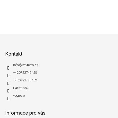
Z
á
p
Kontakt
a
t
info
@
veynero.cz
í
+420722745459
+420722745459
Facebook
veynero
Informace pro vás