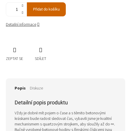
Přidat do košíku
Detailní informace
ZEPTAT SE
SDÍLET
Popis
Diskuze
Detailní popis produktu
Vždy je dobré mít pojem o čase a s těmito betonovými
kráskami bude radost sledovat čas, vybavili jsme je kvalitní
mechanismem s quartzovým strojkem, aby sloužily až do ∞.
Ručně vyrobené betonové hodiny s římskými číslicemi jsou