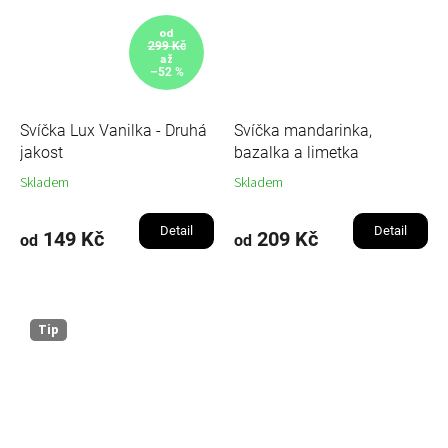
od
299 Kč
až
–52 %
Svíčka Lux Vanilka - Druhá
Svíčka mandarinka,
jakost
bazalka a limetka
Skladem
Skladem
Detail
Detail
149 Kč
209 Kč
od
od
Tip