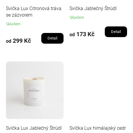
k
t
Svíčka Lux Citronová tráva
Svíčka Jablečný Štrúdl
ů
se zázvorem
Skladem
Skladem
Detail
173 Kč
od
Detail
299 Kč
od
Svíčka Lux Jablečný Štrúdl
Svíčka Lux himálajský cedr