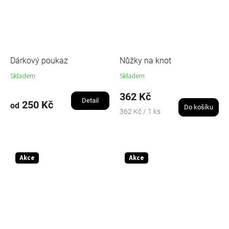
Dárkový poukaz
Nůžky na knot
Skladem
Skladem
362 Kč
Detail
250 Kč
od
Do košíku
Měrná
362 Kč / 1 ks
cena:
Akce
Akce