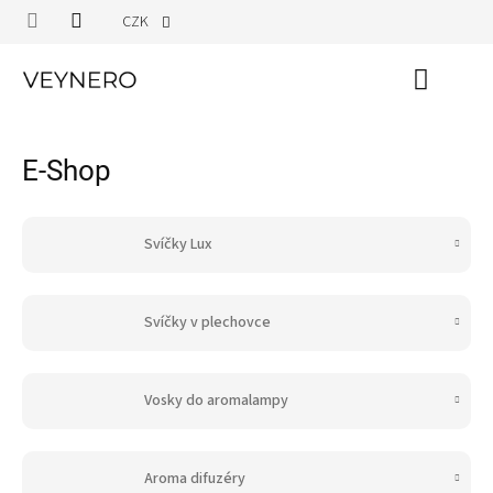
Přejít
CZK
na
obsah
Nákupn
košík
E-Shop
Svíčky Lux
Svíčky v plechovce
Vosky do aromalampy
Aroma difuzéry