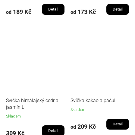
Detail
Detail
189 Kč
173 Kč
od
od
Svíčka himálajský cedr a
Svíčka kakao a pačuli
jasmín L
Skladem
Skladem
Detail
209 Kč
od
Detail
309 Kč