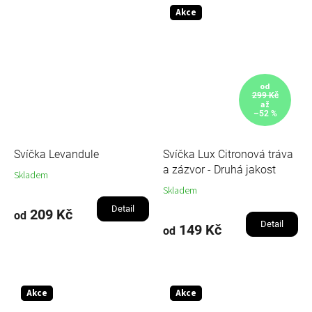
Akce
od
299 Kč
až
–52 %
Svíčka Levandule
Svíčka Lux Citronová tráva
a zázvor - Druhá jakost
Skladem
Skladem
Detail
209 Kč
od
Detail
149 Kč
od
Akce
Akce