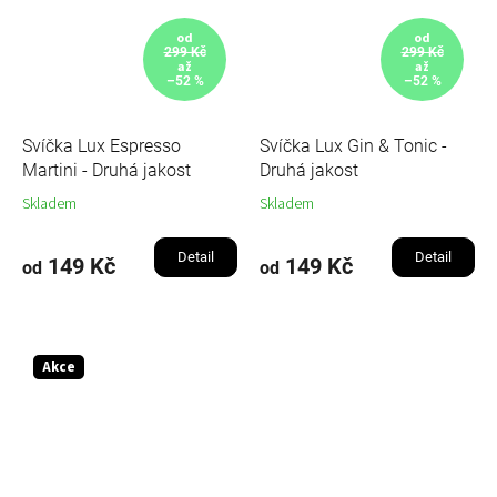
od
od
299 Kč
299 Kč
až
až
–52 %
–52 %
Svíčka Lux Espresso
Svíčka Lux Gin & Tonic -
Martini - Druhá jakost
Druhá jakost
Skladem
Skladem
Detail
Detail
149 Kč
149 Kč
od
od
Akce