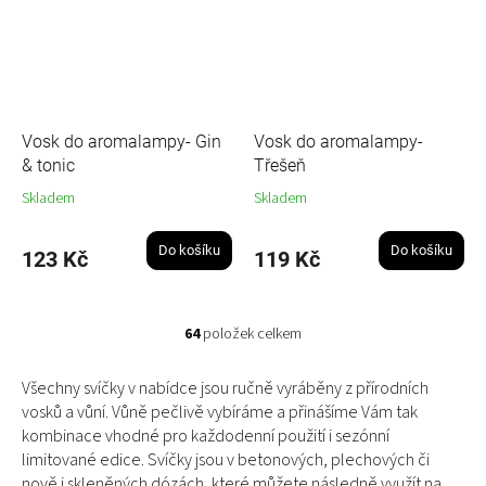
Vosk do aromalampy- Gin
Vosk do aromalampy-
& tonic
Třešeň
Skladem
Skladem
Do košíku
Do košíku
123 Kč
119 Kč
64
položek celkem
O
v
l
Všechny svíčky v nabídce jsou ručně vyráběny z přírodních
á
vosků a vůní. Vůně pečlivě vybíráme a přinášíme Vám tak
d
kombinace vhodné pro každodenní použití i sezónní
a
limitované edice. Svíčky jsou v betonových, plechových či
c
nově i skleněných dózách, které můžete následně využít na