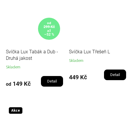
od
299 Kč
až
–52 %
Svíčka Lux Tabák a Dub -
Svíčka Lux Třešeň L
Druhá jakost
Skladem
Skladem
Detail
449 Kč
Detail
149 Kč
od
Akce