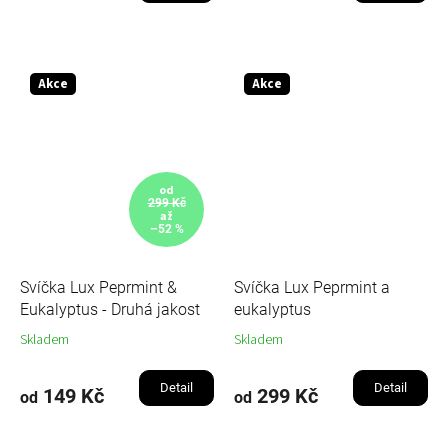
Akce
Akce
od
299 Kč
až
–52 %
Svíčka Lux Peprmint &
Svíčka Lux Peprmint a
Eukalyptus - Druhá jakost
eukalyptus
Skladem
Skladem
Detail
Detail
149 Kč
299 Kč
od
od