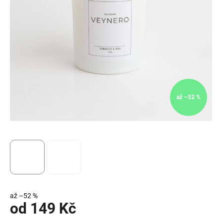
až –52 %
až –52 %
od
149 Kč