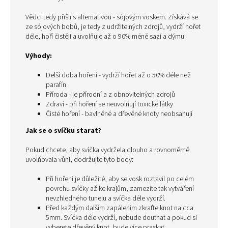
Vědci tedy přišli s alternativou - sójovým voskem. Získává se
ze sójových bobů, je tedy z udržitelných zdrojů, vydrží hořet
déle, hoří čistěji a uvolňuje až o 90% méně sazí a dýmu.
Výhody:
Delší doba hoření - vydrží hořet až o 50% déle než
parafín
Příroda - je přírodní a z obnovitelných zdrojů
Zdraví - při hoření se neuvolňují toxické látky
Čisté hoření - bavlněné a dřevěné knoty neobsahují
Jak se o svíčku starat?
Pokud chcete, aby svíčka vydržela dlouho a rovnoměrně
uvolňovala vůni, dodržujte tyto body:
Při hoření je důležité, aby se vosk roztavil po celém
povrchu svíčky až ke krajům, zamezíte tak vytváření
nevzhledného tunelu a svíčka déle vydrží.
Před každým dalším zapálením zkraťte knot na cca
5mm. Svíčka déle vydrží, nebude doutnat a pokud si
vyberete dřevěný knot, bude více praskat.