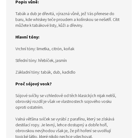
Popis vůně:
Tabák a dub je dřevitá, výrazná vůně, jež Vás přenese do
baru, kde whiskey teče proudem a kolínskou se nešetří. Cítit
můžete k tabákové listy, kůži a dřeviny.
Hlavní tóny:
Vrchní tóny: limetka, citrón, koňak
Střední tóny: hřebíček, jasmín
Základní tóny: tabák, dub, kadidlo
Proč sójový vosk?
Sójové svíčky se vzhledově od těch klasických nijak neliší,
obrovský rozdíl je však ve vlastnostech sojového vosku
oproti ostatním.
Valná většina svíček se vyrábí z parafínu, který se získává
destilací ropy. Je levný, lehce dostupný a dobře hoří,
obrovskou nevýhodou však je, že při hoření se uvolňují
toxické látky, které nikdo nechce vdechovat.