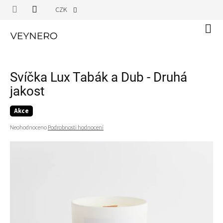
Přejít
CZK
na
obsah
Náku
koší
Svíčka Lux Tabák a Dub - Druhá
jakost
Akce
Průměrné
Neohodnoceno
Podrobnosti hodnocení
hodnocení
produktu
je
0,0
z
5
hvězdiček.