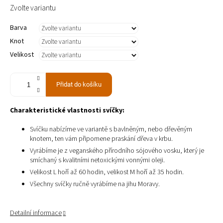
Měrná
Zvolte variantu
cena:
Barva
Knot
Velikost
Přidat do košíku
Charakteristické vlastnosti svíčky:
Svíčku nabízíme ve variantě s bavlněným, nebo dřevěným
knotem, ten vám připomene praskání dřeva v krbu.
Vyrábíme je z veganského přírodního sójového vosku, který je
smíchaný s kvalitními netoxickými vonnými oleji.
Velikost L hoří až 60 hodin, velikost M hoří až 35 hodin.
Všechny svíčky ručně vyrábíme na jihu Moravy.
Detailní informace