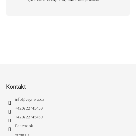
Z
á
p
Kontakt
a
t
info
@
veynero.cz
í
+420722745459
+420722745459
Facebook
veynero