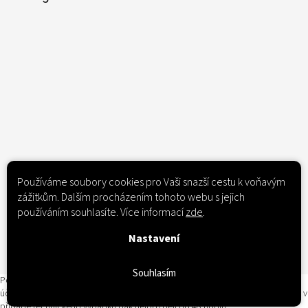
Sledovat na Instagramu
Používáme soubory cookies pro Vaši snazší cestu k voňavým
zážitkům. Dalším procházením tohoto webu s jejich
používáním souhlasíte. Více informací
zde
.
Obchodní podmínky
Nastavení
Copyright 2026
Veynero
. Všechna práva vyhrazena.
Upravit nastavení
cookies
Souhlasím
Podle zákona o evidenci tržeb je prodávající povinen vystavit kupujícímu
účtenku. Zároveň je povinen zaevidovat přijatou tržbu u správce daně online; v
případě technického výpadku pak nejpozději do 48 hodin.