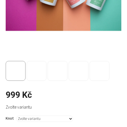
999 Kč
Měrná
Zvolte variantu
cena:
Knot