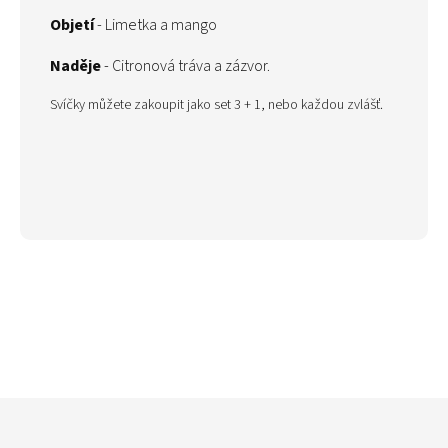
Objetí
- Limetka a mango
Naděje
- Citronová tráva a zázvor.
Svíčky můžete zakoupit jako set 3 + 1, nebo každou zvlášť.
Z
á