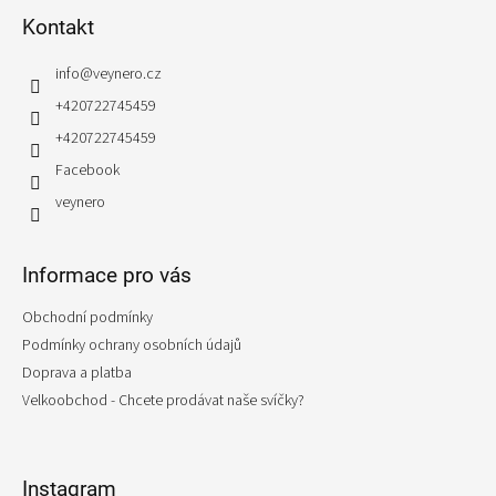
p
Kontakt
a
t
info
@
veynero.cz
í
+420722745459
+420722745459
Facebook
veynero
Informace pro vás
Obchodní podmínky
Podmínky ochrany osobních údajů
Doprava a platba
Velkoobchod - Chcete prodávat naše svíčky?
Instagram