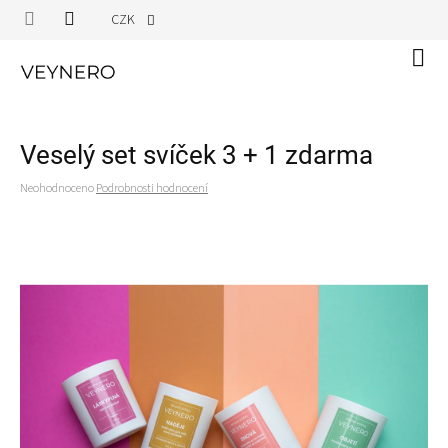
Přejít
CZK
na
obsah
Náku
koší
Veselý set svíček 3 + 1 zdarma
Průměrné
Neohodnoceno
Podrobnosti hodnocení
hodnocení
produktu
je
0,0
z
5
hvězdiček.