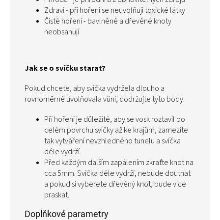
Zdraví - při hoření se neuvolňují toxické látky
Čisté hoření - bavlněné a dřevěné knoty
neobsahují
Jak se o svíčku starat?
Pokud chcete, aby svíčka vydržela dlouho a
rovnoměrně uvolňovala vůni, dodržujte tyto body:
Při hoření je důležité, aby se vosk roztavil po
celém povrchu svíčky až ke krajům, zamezíte
tak vytváření nevzhledného tunelu a svíčka
déle vydrží.
Před každým dalším zapálením zkraťte knot na
cca 5mm. Svíčka déle vydrží, nebude doutnat
a pokud si vyberete dřevěný knot, bude více
praskat.
Doplňkové parametry