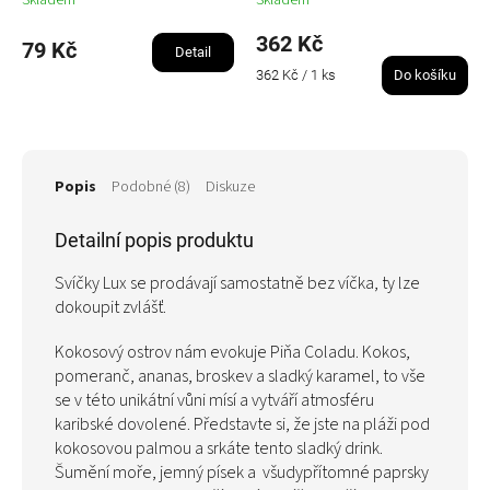
Skladem
Skladem
362 Kč
79 Kč
Detail
Měrná
362 Kč / 1 ks
Do košíku
cena:
Popis
Podobné (8)
Diskuze
Detailní popis produktu
Svíčky Lux se prodávají samostatně bez víčka, ty lze
dokoupit zvlášť.
Kokosový ostrov nám evokuje Piňa Coladu. Kokos,
pomeranč, ananas, broskev a sladký karamel, to vše
se v této unikátní vůni mísí a vytváří atmosféru
karibské dovolené. Představte si, že jste na pláži pod
kokosovou palmou a srkáte tento sladký drink.
Šumění moře, jemný písek a všudypřítomné paprsky