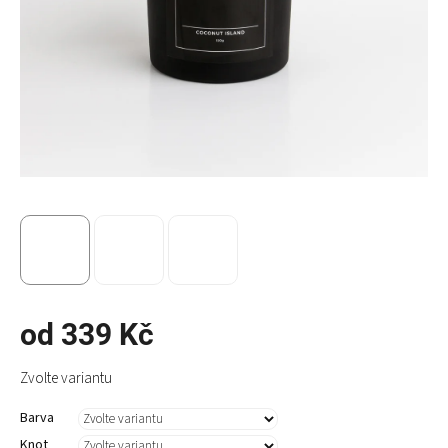
od
339 Kč
Měrná
Zvolte variantu
cena:
Barva
Knot