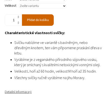
Velikost
Přidat do košíku
Charakteristické vlastnosti svíčky:
Svíčku nabízíme ve variantě s bavlněným, nebo
dřevěným knotem, ten vám připomene praskání dřeva v
krbu.
Vyrábíme je z veganského přírodního sójového vosku,
který je smíchaný s kvalitními netoxickými vonnými oleji.
Velikost L hoří až 60 hodin, velikost M hoří až 35 hodin.
Všechny svíčky ručně vyrábíme na jihu Moravy.
Detailní informace