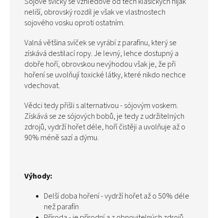
Sójové svíčky se vzhledově od těch klasických nijak
neliší, obrovský rozdíl je však ve vlastnostech
sojového vosku oproti ostatním.
Valná většina svíček se vyrábí z parafínu, který se
získává destilací ropy. Je levný, lehce dostupný a
dobře hoří, obrovskou nevýhodou však je, že při
hoření se uvolňují toxické látky, které nikdo nechce
vdechovat.
Vědci tedy přišli s alternativou - sójovým voskem.
Získává se ze sójových bobů, je tedy z udržitelných
zdrojů, vydrží hořet déle, hoří čistěji a uvolňuje až o
90% méně sazí a dýmu.
Výhody:
Delší doba hoření - vydrží hořet až o 50% déle
než parafín
Příroda - je přírodní a z obnovitelných zdrojů