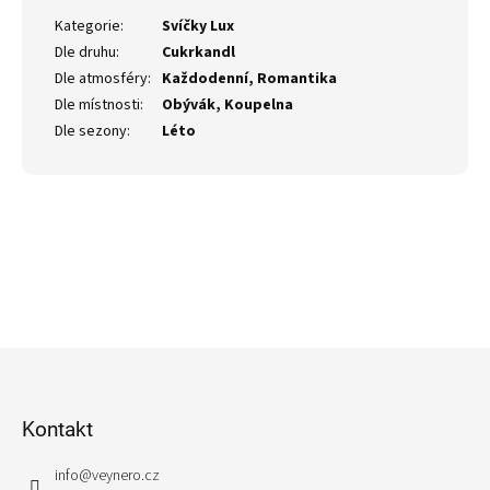
Kategorie
:
Svíčky Lux
Dle druhu
:
Cukrkandl
Dle atmosféry
:
Každodenní, Romantika
Dle místnosti
:
Obývák, Koupelna
Dle sezony
:
Léto
Z
á
p
Kontakt
a
t
info
@
veynero.cz
í