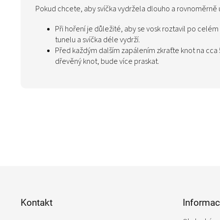
Pokud chcete, aby svíčka vydržela dlouho a rovnoměrně u
Při hoření je důležité, aby se vosk roztavil po cel
tunelu a svíčka déle vydrží.
Před každým dalším zapálením zkraťte knot na cca 
dřevěný knot, bude více praskat.
Z
á
p
Kontakt
Informac
a
t