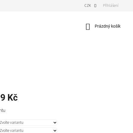
CZK
Přihlášení
Nákupní
Prázdný košík
košík
9 Kč
ntu