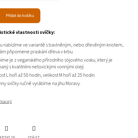
Přidat do košíku
stické vlastnosti svíčky:
ku nabízíme ve variantě s bavlněným, nebo dřevěným knotem,
vám připomene praskání dřeva v krbu.
íme je z veganského přírodního sójového vosku, který je
aný s kvalitními netoxickými vonnými oleji.
ost L hoří až 50 hodin, velikost M hoří až 25 hodin.
ny svíčky ručně vyrábíme na jihu Moravy.
ormace
EPTAT SE
SDÍLET