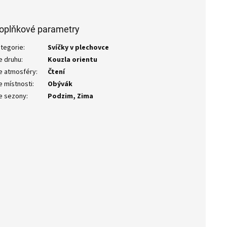
oplňkové parametry
tegorie
:
Svíčky v plechovce
e druhu
:
Kouzla orientu
e atmosféry
:
Čtení
e místnosti
:
Obývák
e sezony
:
Podzim, Zima