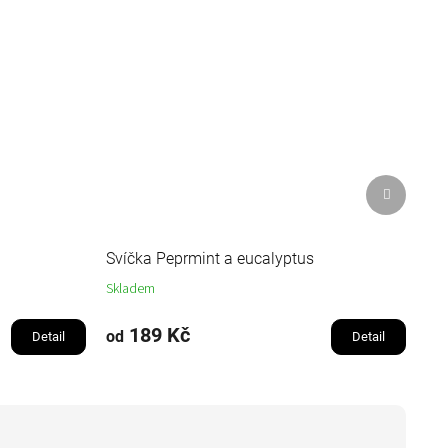
Další
produkt
Svíčka Peprmint a eucalyptus
Skladem
189 Kč
od
Detail
Detail