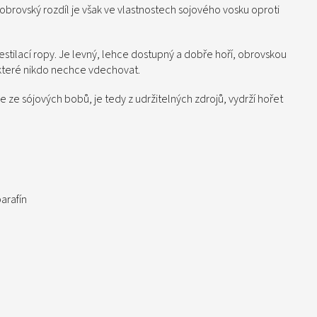
 obrovský rozdíl je však ve vlastnostech sojového vosku oproti
 destilací ropy. Je levný, lehce dostupný a dobře hoří, obrovskou
, které nikdo nechce vdechovat.
se ze sójových bobů, je tedy z udržitelných zdrojů, vydrží hořet
arafín