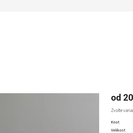
od
20
Měrná
Zvolte varia
cena:
Knot
Velikost