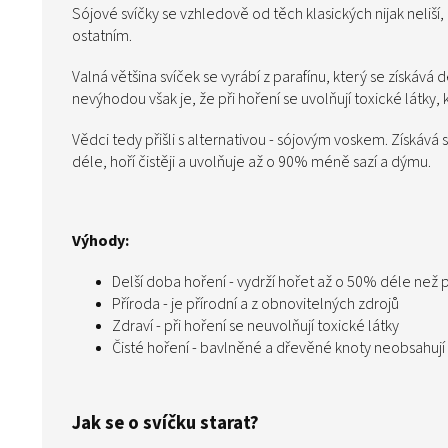
Sójové svíčky se vzhledově od těch klasických nijak neliší,
ostatním.
Valná většina svíček se vyrábí z parafínu, který se získává
nevýhodou však je, že při hoření se uvolňují toxické látky
Vědci tedy přišli s alternativou - sójovým voskem. Získává 
déle, hoří čistěji a uvolňuje až o 90% méně sazí a dýmu.
Výhody:
Delší doba hoření - vydrží hořet až o 50% déle než p
Příroda - je přírodní a z obnovitelných zdrojů
Zdraví - při hoření se neuvolňují toxické látky
Čisté hoření - bavlněné a dřevěné knoty neobsahují
Jak se o svíčku starat?