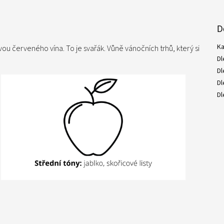
D
Ka
ou červeného vína. To je svařák. Vůně vánočních trhů, který si
Dl
Dl
Dl
Dl