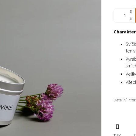
Charakteri
Svíč
ten 
Vyráb
smích
Velik
Všech
Detailní inf
TISK
Z