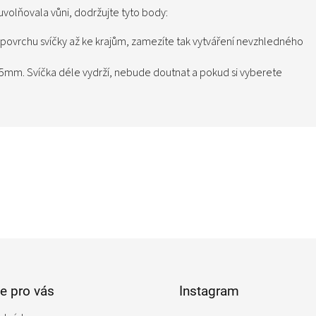
volňovala vůni, dodržujte tyto body:
ém povrchu svíčky až ke krajům, zamezíte tak vytváření nevzhledného
5mm. Svíčka déle vydrží, nebude doutnat a pokud si vyberete
e pro vás
Instagram