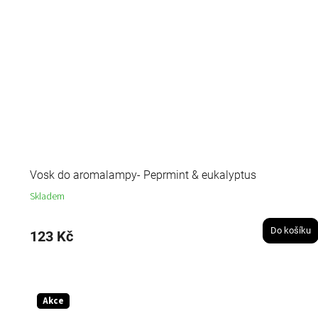
Vosk do aromalampy- Peprmint & eukalyptus
Skladem
Do košíku
123 Kč
Akce