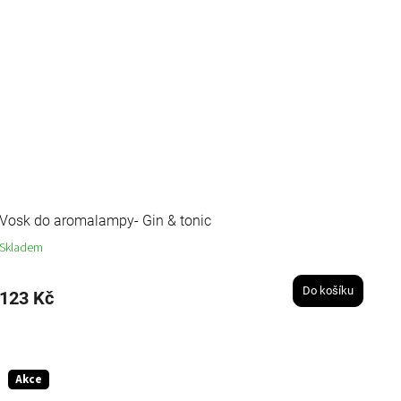
Vosk do aromalampy- Gin & tonic
Skladem
Do košíku
123 Kč
Akce