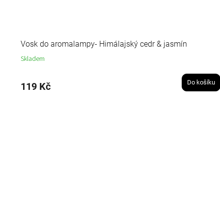
Vosk do aromalampy- Himálajský cedr & jasmín
Skladem
Do košíku
119 Kč