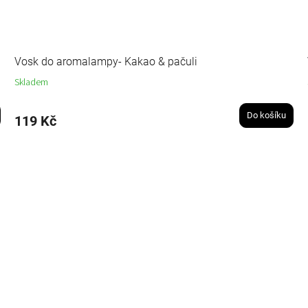
Vosk do aromalampy- Kakao & pačuli
Skladem
Do košíku
119 Kč