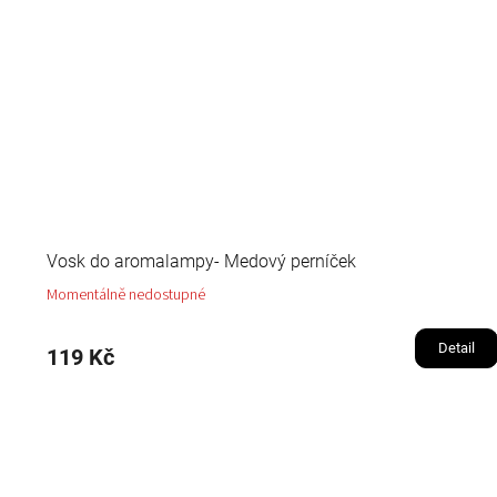
Vosk do aromalampy- Medový perníček
Momentálně nedostupné
Detail
119 Kč