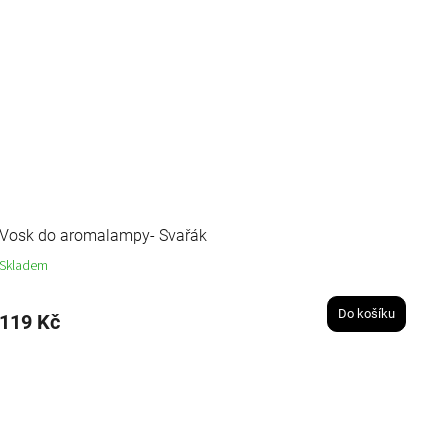
Vosk do aromalampy- Svařák
Skladem
Do košíku
119 Kč