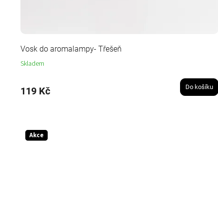
Vosk do aromalampy- Třešeň
Skladem
Do košíku
119 Kč
Akce