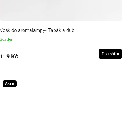
Vosk do aromalampy- Tabák a dub
Skladem
Do košíku
119 Kč
Akce