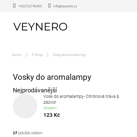
Přejít
+420722745459
info@veynero.cz
na
obsah
Domů
E-Shop
Vosky do aromalampy
Vosky do aromalampy
Nejprodávanější
Vosk do aromalampy- Citrónová tráva &
zázvor
Skladem
123 Kč
17
položek celkem