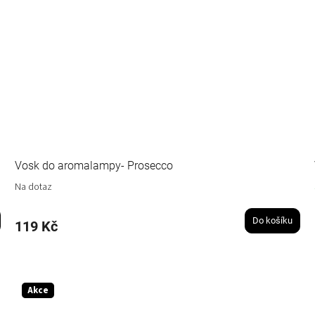
Vosk do aromalampy- Prosecco
Na dotaz
Do košíku
119 Kč
Akce