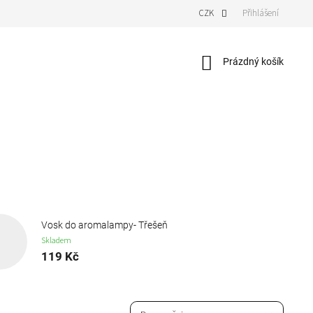
CZK
Přihlášení
Nákupní
Prázdný košík
košík
Vosk do aromalampy- Třešeň
Skladem
119 Kč
Ř